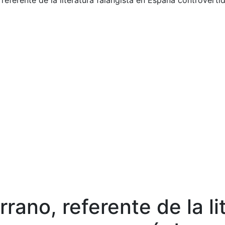
referente de la literatura falangista en España controvert
rano, referente de la li