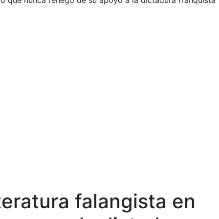
ido que nunca renegó de su apoyo a la dictadura franquista
teratura falangista en