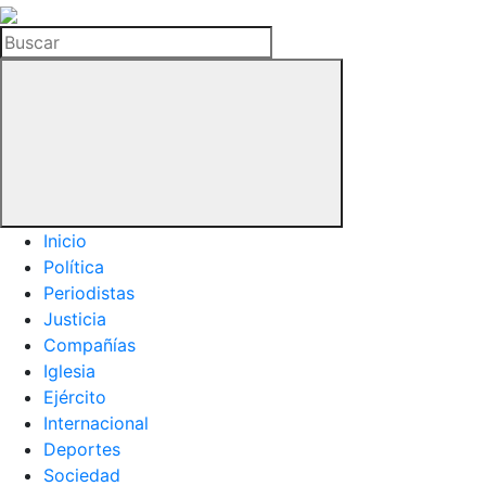
La
Hemeroteca
Buscar
del
Buitre
Inicio
Política
Periodistas
Justicia
Compañías
Iglesia
Ejército
Internacional
Deportes
Sociedad