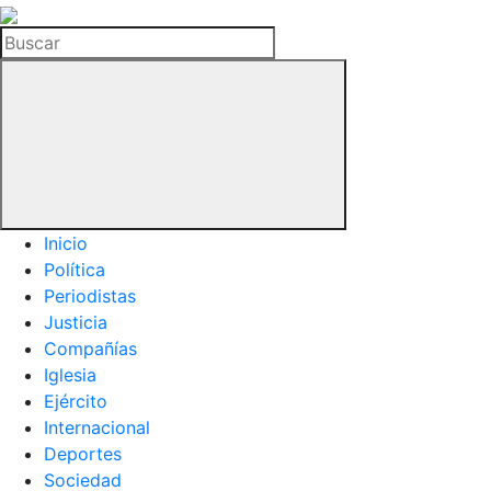
La
Hemeroteca
Buscar
del
Buitre
Inicio
Política
Periodistas
Justicia
Compañías
Iglesia
Ejército
Internacional
Deportes
Sociedad