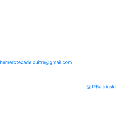
hemerotecadelbuitre
@gmail.com
@
JFBuitrinski