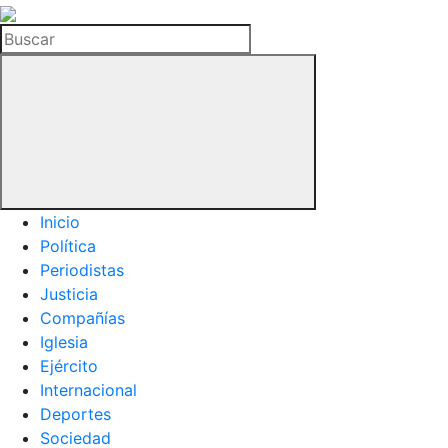
La
Hemeroteca
Buscar
del
Buitre
Inicio
Política
Periodistas
Justicia
Compañías
Iglesia
Ejército
Internacional
Deportes
Sociedad