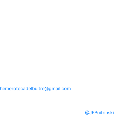
hemerotecadelbuitre
@gmail.com
@
JFBuitrinski