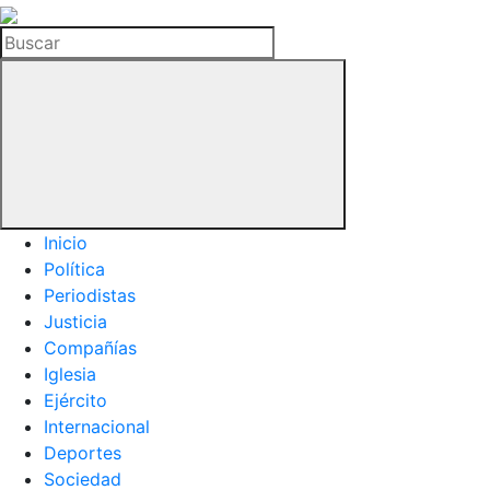
La
Hemeroteca
Buscar
del
Buitre
Inicio
Política
Periodistas
Justicia
Compañías
Iglesia
Ejército
Internacional
Deportes
Sociedad