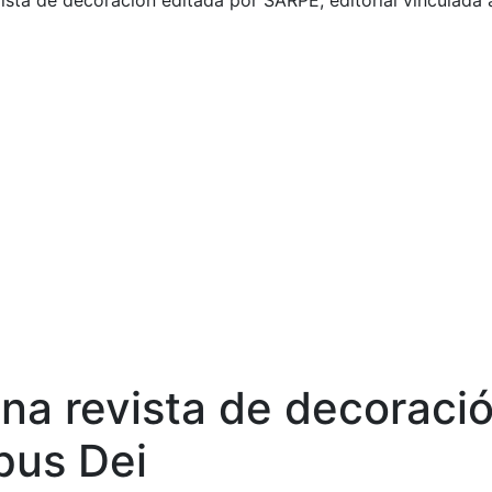
ta de decoración editada por SARPE, editorial vinculada 
a revista de decoració
Opus Dei