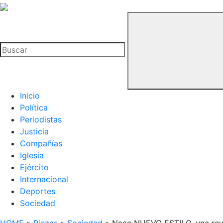
La
Hemeroteca
Buscar
del
Buitre
Inicio
Política
Periodistas
Justicia
Compañías
Iglesia
Ejército
Internacional
Deportes
Sociedad