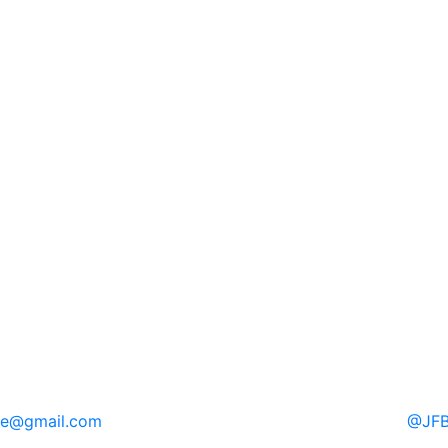
re
@gmail.com
@
JFB