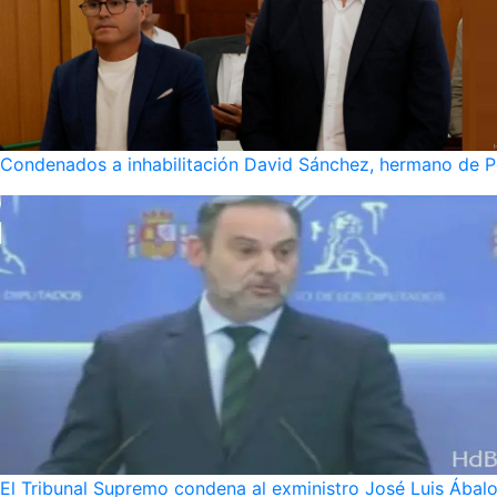
Condenados a inhabilitación David Sánchez, hermano de Pe
El Tribunal Supremo condena al exministro José Luis Ábalo