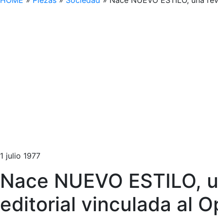
HOME
»
Piezas
»
Sociedad
»
Nace NUEVO ESTILO, una revis
1 julio 1977
Nace NUEVO ESTILO, un
editorial vinculada al 