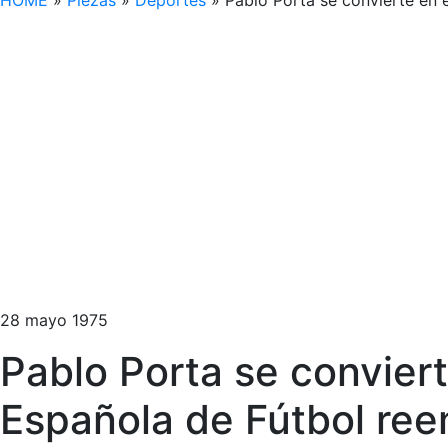
HOME
»
Piezas
»
Deportes
»
Pablo Porta se convierte en 
28 mayo 1975
Pablo Porta se convier
Española de Fútbol re