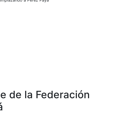
reemplazando a Pérez Payá
te de la Federación
á