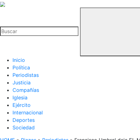
La
Hemeroteca
Buscar
del
Buitre
Inicio
Política
Periodistas
Justicia
Compañías
Iglesia
Ejército
Internacional
Deportes
Sociedad