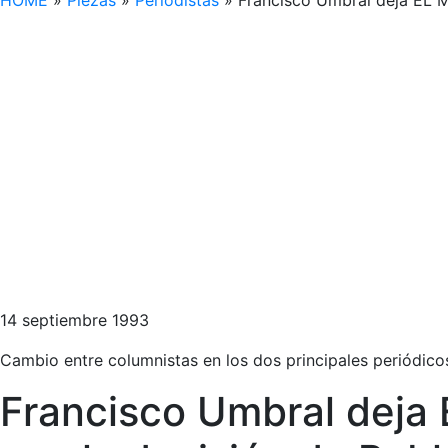
HOME
»
Piezas
»
Periodistas
»
Francisco Umbral deja EL M
14 septiembre 1993
Cambio entre columnistas en los dos principales periódicos
Francisco Umbral deja