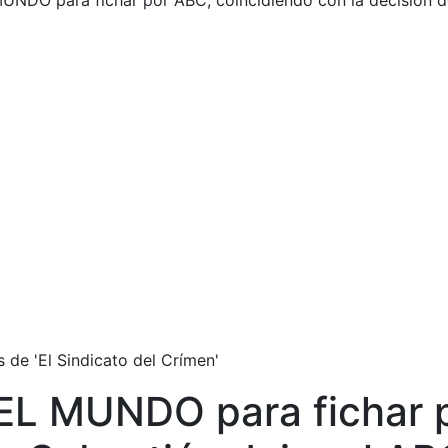
UNDO para fichar por ABC, coincidiendo con la decisión 
 de 'El Sindicato del Crímen'
 EL MUNDO para fichar 