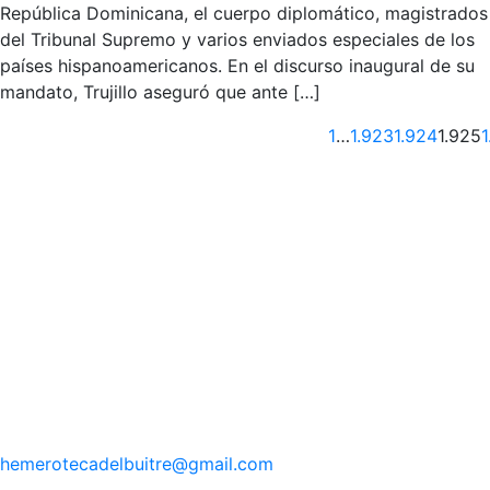
República Dominicana, el cuerpo diplomático, magistrados
del Tribunal Supremo y varios enviados especiales de los
países hispanoamericanos. En el discurso inaugural de su
mandato, Trujillo aseguró que ante […]
Anterior
1
…
1.923
1.924
1.925
1
hemerotecadelbuitre
@gmail.com