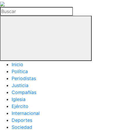
La
Hemeroteca
Buscar
del
Buitre
Inicio
Política
Periodistas
Justicia
Compañías
Iglesia
Ejército
Internacional
Deportes
Sociedad