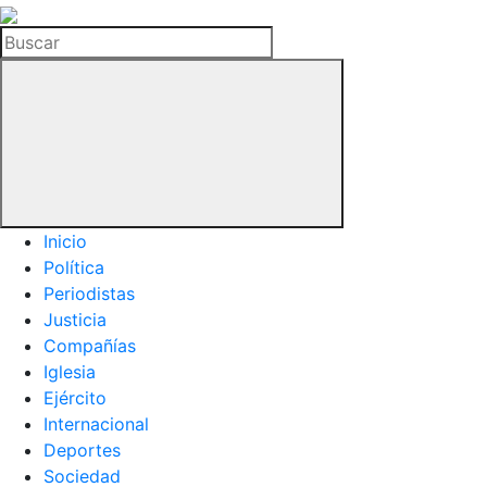
La
Hemeroteca
Buscar
del
Buitre
Inicio
Política
Periodistas
Justicia
Compañías
Iglesia
Ejército
Internacional
Deportes
Sociedad