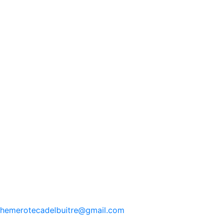
hemerotecadelbuitre
@gmail.com