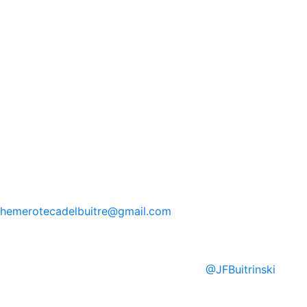
hemerotecadelbuitre
@gmail.com
@
JFBuitrinski