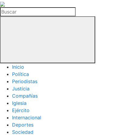
La
Hemeroteca
Buscar
del
Buitre
Inicio
Política
Periodistas
Justicia
Compañías
Iglesia
Ejército
Internacional
Deportes
Sociedad