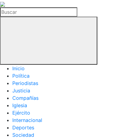
La
Hemeroteca
Buscar
del
Buitre
Inicio
Política
Periodistas
Justicia
Compañías
Iglesia
Ejército
Internacional
Deportes
Sociedad