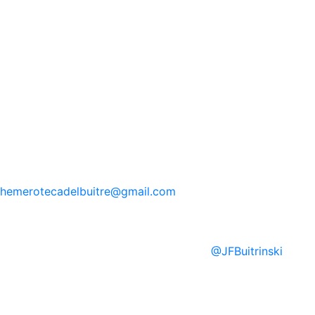
hemerotecadelbuitre
@gmail.com
@
JFBuitrinski