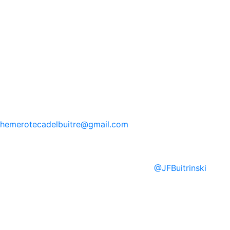
hemerotecadelbuitre
@gmail.com
@
JFBuitrinski