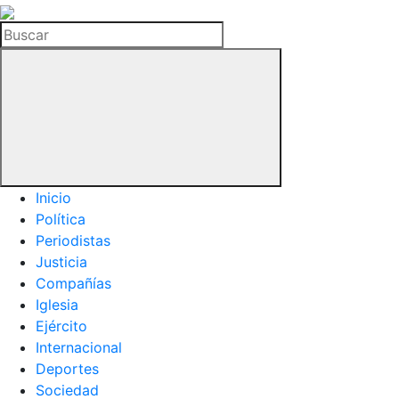
La
Hemeroteca
Buscar
del
Buitre
Inicio
Política
Periodistas
Justicia
Compañías
Iglesia
Ejército
Internacional
Deportes
Sociedad