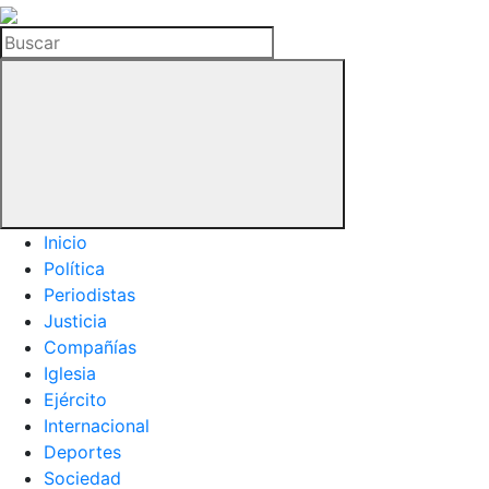
La
Hemeroteca
Buscar
del
Buitre
Inicio
Política
Periodistas
Justicia
Compañías
Iglesia
Ejército
Internacional
Deportes
Sociedad