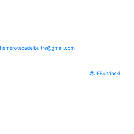
hemerotecadelbuitre
@gmail.com
@
JFBuitrinski