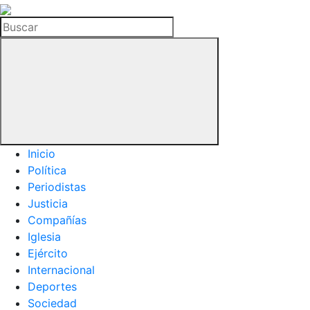
La
Hemeroteca
Buscar
del
Buitre
Inicio
Política
Periodistas
Justicia
Compañías
Iglesia
Ejército
Internacional
Deportes
Sociedad