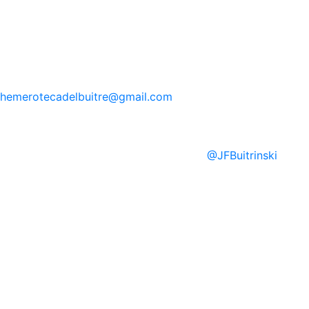
hemerotecadelbuitre
@gmail.com
@
JFBuitrinski