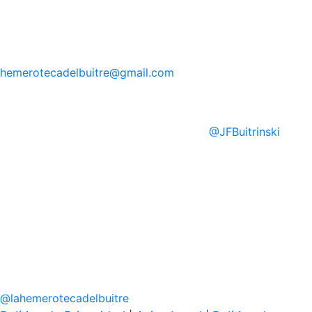
hemerotecadelbuitre
@gmail.com
@
JFBuitrinski
@
lahemerotecadelbuitre