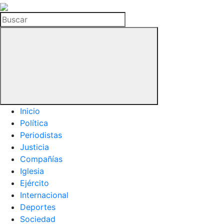
La
Hemeroteca
Buscar
del
Buitre
Inicio
Política
Periodistas
Justicia
Compañías
Iglesia
Ejército
Internacional
Deportes
Sociedad