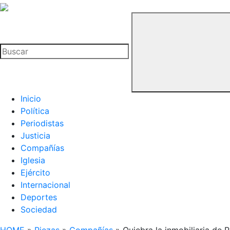
La
Hemeroteca
Buscar
del
Buitre
Inicio
Política
Periodistas
Justicia
Compañías
Iglesia
Ejército
Internacional
Deportes
Sociedad