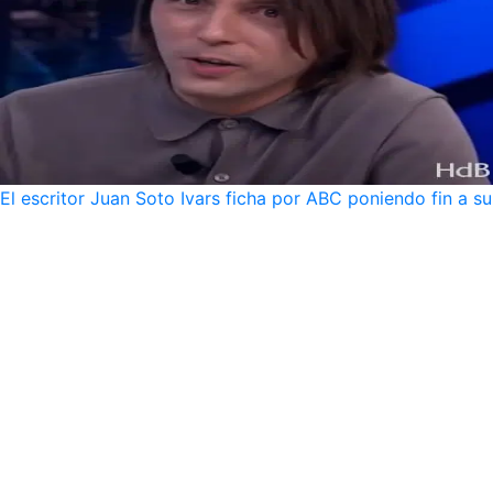
El escritor Juan Soto Ivars ficha por ABC poniendo fin a