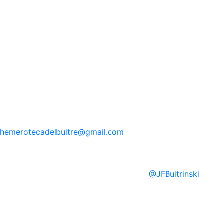
hemerotecadelbuitre
@gmail.com
@
JFBuitrinski