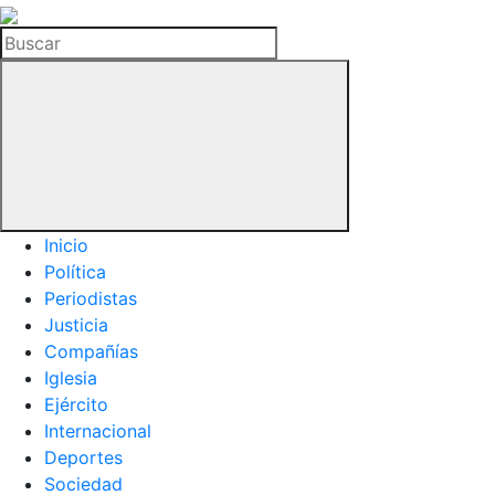
La
Hemeroteca
Buscar
del
Buitre
Inicio
Política
Periodistas
Justicia
Compañías
Iglesia
Ejército
Internacional
Deportes
Sociedad