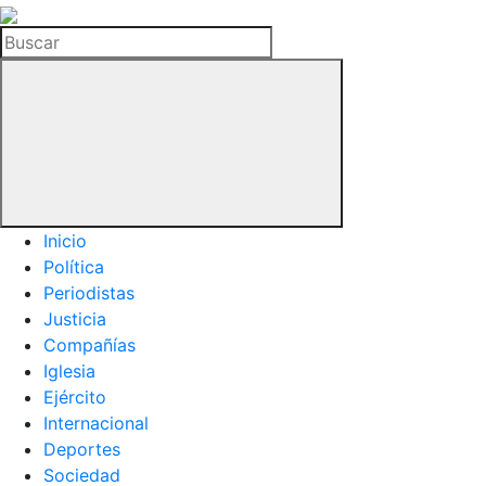
La
Hemeroteca
Buscar
del
Buitre
Inicio
Política
Periodistas
Justicia
Compañías
Iglesia
Ejército
Internacional
Deportes
Sociedad