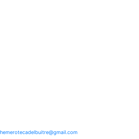
hemerotecadelbuitre
@gmail.com