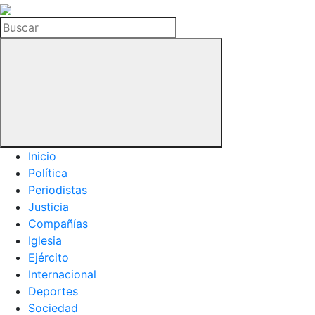
La
Hemeroteca
Buscar
del
Buitre
Inicio
Política
Periodistas
Justicia
Compañías
Iglesia
Ejército
Internacional
Deportes
Sociedad