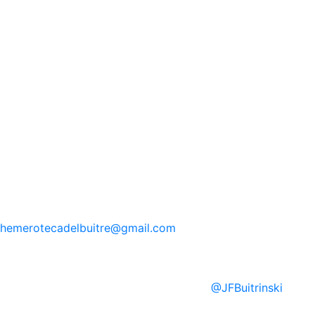
hemerotecadelbuitre
@gmail.com
@
JFBuitrinski