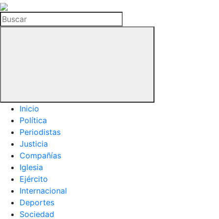
La
Hemeroteca
Buscar
del
Buitre
Inicio
Política
Periodistas
Justicia
Compañías
Iglesia
Ejército
Internacional
Deportes
Sociedad