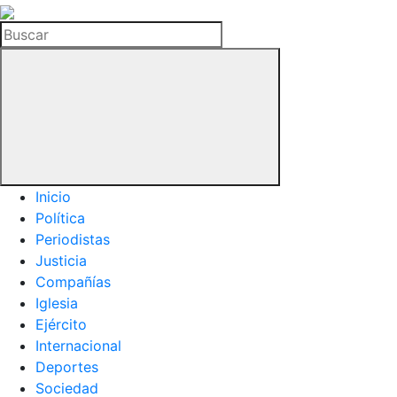
La
Hemeroteca
Buscar
del
Buitre
Inicio
Política
Periodistas
Justicia
Compañías
Iglesia
Ejército
Internacional
Deportes
Sociedad