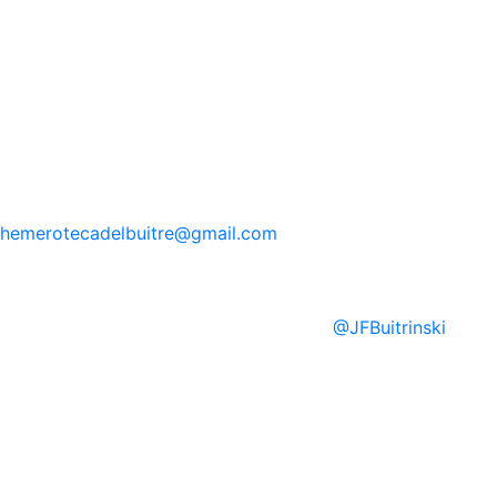
hemerotecadelbuitre
@gmail.com
@
JFBuitrinski