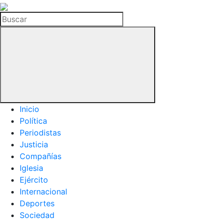
La
Hemeroteca
Buscar
del
Buitre
Inicio
Política
Periodistas
Justicia
Compañías
Iglesia
Ejército
Internacional
Deportes
Sociedad