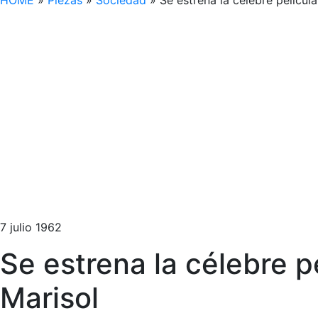
HOME
»
Piezas
»
Sociedad
»
Se estrena la célebre pelícu
7 julio 1962
Se estrena la célebre p
Marisol