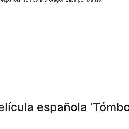
la española ‘Tómbola’ protagonizada por Marisol
elícula española ‘Tómbo