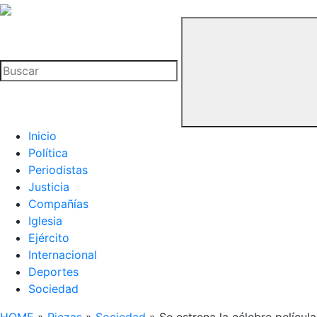
La
Hemeroteca
Buscar
del
Buitre
Inicio
Política
Periodistas
Justicia
Compañías
Iglesia
Ejército
Internacional
Deportes
Sociedad