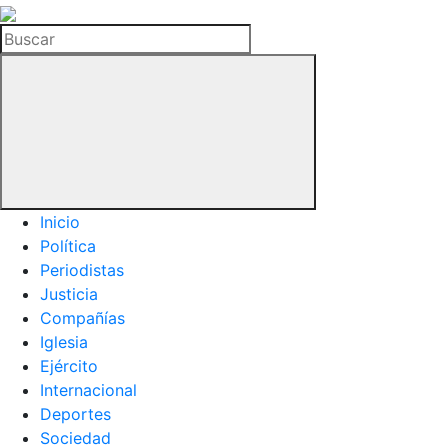
La
Hemeroteca
Buscar
del
Buitre
Inicio
Política
Periodistas
Justicia
Compañías
Iglesia
Ejército
Internacional
Deportes
Sociedad