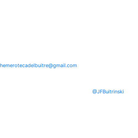
hemerotecadelbuitre
@gmail.com
@
JFBuitrinski