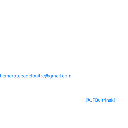
hemerotecadelbuitre
@gmail.com
@
JFBuitrinski