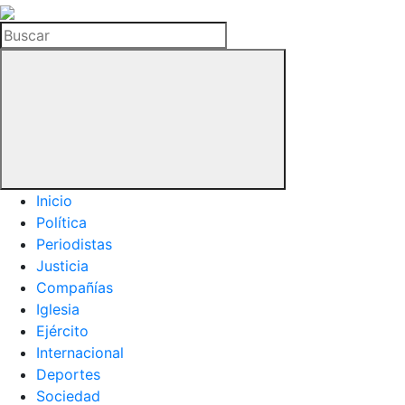
La
Hemeroteca
Buscar
del
Buitre
Inicio
Política
Periodistas
Justicia
Compañías
Iglesia
Ejército
Internacional
Deportes
Sociedad