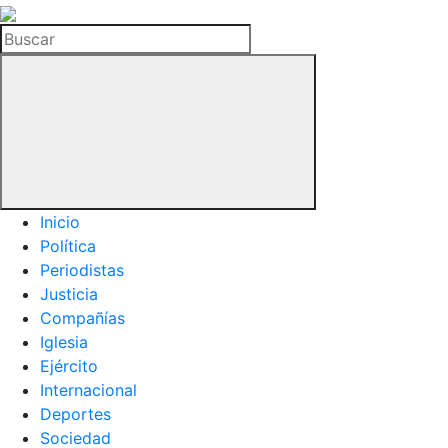
La
Hemeroteca
Buscar
del
Buitre
Inicio
Política
Periodistas
Justicia
Compañías
Iglesia
Ejército
Internacional
Deportes
Sociedad