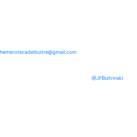
hemerotecadelbuitre
@gmail.com
@
JFBuitrinski