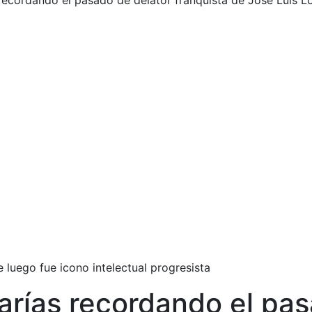
recordando el pasado de delator franquista de José Luis Ló
e luego fue icono intelectual progresista
Marías recordando el pa