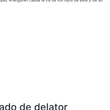
pez Aranguren causa la ira de los hijos de este y de su
sado de delator