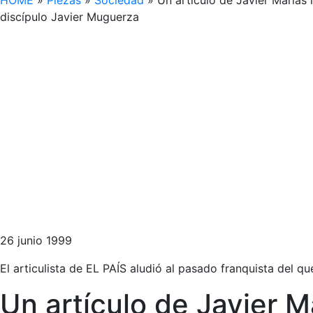
HOME
»
Piezas
»
Sociedad
»
Un artículo de Javier Marías 
discípulo Javier Muguerza
26 junio 1999
El articulista de EL PAÍS aludió al pasado franquista del qu
Un artículo de Javier 