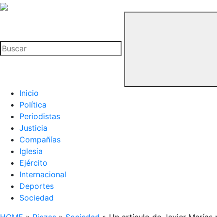
La
Hemeroteca
Buscar
del
Buitre
Inicio
Política
Periodistas
Justicia
Compañías
Iglesia
Ejército
Internacional
Deportes
Sociedad