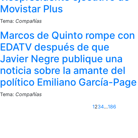
Movistar Plus
Tema:
Compañías
Marcos de Quinto rompe con
EDATV después de que
Javier Negre publique una
noticia sobre la amante del
político Emiliano García-Page
Tema:
Compañías
Anterior
1
2
3
4
…
186