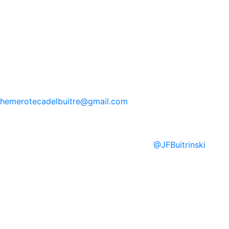
hemerotecadelbuitre
@gmail.com
@
JFBuitrinski