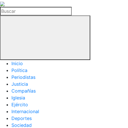
La
Hemeroteca
Buscar
del
Buitre
Inicio
Política
Periodistas
Justicia
Compañías
Iglesia
Ejército
Internacional
Deportes
Sociedad