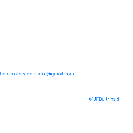
hemerotecadelbuitre
@gmail.com
@
JFBuitrinski