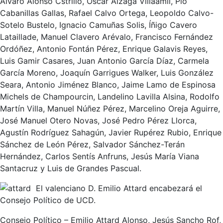
Álvaro Alonso Cstrillo, Óscar Alzaga Villaamil, Pío
Cabanillas Gallas, Rafael Calvo Ortega, Leopoldo Calvo-
Sotelo Bustelo, Ignacio Camuñas Solis, Íñigo Cavero
Lataillade, Manuel Clavero Arévalo, Francisco Fernández
Ordóñez, Antonio Fontán Pérez, Enrique Galavis Reyes,
Luis Gamir Casares, Juan Antonio García Díaz, Carmela
García Moreno, Joaquín Garrigues Walker, Luis González
Seara, Antonio Jiménez Blanco, Jaime Lamo de Espinosa
Michels de Champourcin, Landelino Lavilla Alsina, Rodolfo
Martín Villa, Manuel Núñez Pérez, Marcelino Oreja Aguirre,
José Manuel Otero Novas, José Pedro Pérez Llorca,
Agustín Rodríguez Sahagún, Javier Rupérez Rubio, Enrique
Sánchez de León Pérez, Salvador Sánchez-Terán
Hernández, Carlos Sentís Anfruns, Jesús María Viana
Santacruz y Luis de Grandes Pascual.
El valenciano D. Emilio Attard encabezará el
Consejo Político de UCD.
Consejo Político – Emilio Attard Alonso, Jesús Sancho Rof,