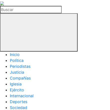
La
Hemeroteca
Buscar
del
Buitre
Inicio
Política
Periodistas
Justicia
Compañías
Iglesia
Ejército
Internacional
Deportes
Sociedad