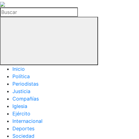
La
Hemeroteca
Buscar
del
Buitre
Inicio
Política
Periodistas
Justicia
Compañías
Iglesia
Ejército
Internacional
Deportes
Sociedad