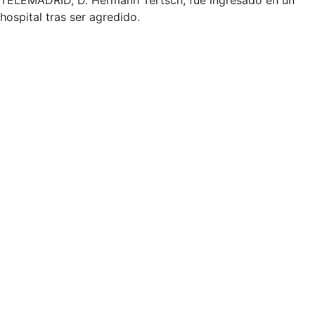
TELEMADRID, D. Hermann Tertsch, fue ingresado en un
hospital tras ser agredido.