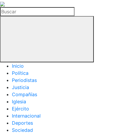
La
Hemeroteca
Buscar
del
Buitre
Inicio
Política
Periodistas
Justicia
Compañías
Iglesia
Ejército
Internacional
Deportes
Sociedad