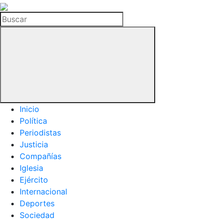
La
Hemeroteca
Buscar
del
Buitre
Inicio
Política
Periodistas
Justicia
Compañías
Iglesia
Ejército
Internacional
Deportes
Sociedad