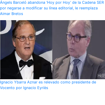
Ángels Barceló abandona ‘Hoy por Hoy’ de la Cadena SER
por negarse a modificar su línea editorial, le reemplaza
Aimar Bretos
Ignacio Ybarra Aznar es relevado como presidente de
Vocento por Ignacio Eyriès