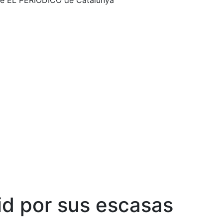
ene EL PERIÓDICO de Catalunya
id por sus escasas