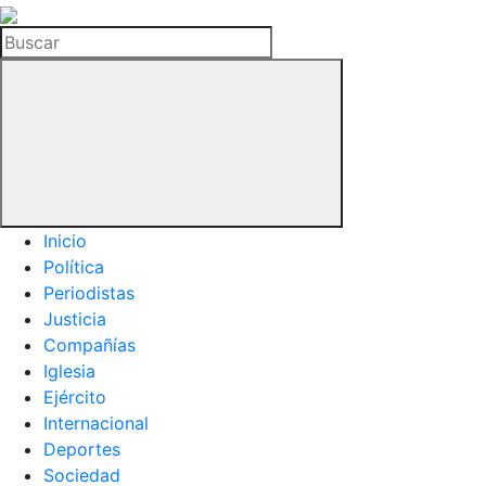
La
Hemeroteca
Buscar
del
Buitre
Inicio
Política
Periodistas
Justicia
Compañías
Iglesia
Ejército
Internacional
Deportes
Sociedad