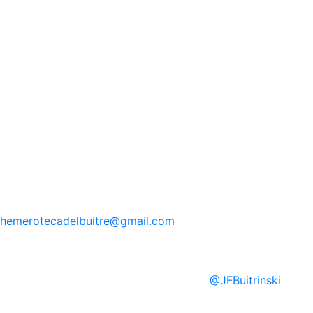
hemerotecadelbuitre
@gmail.com
@
JFBuitrinski