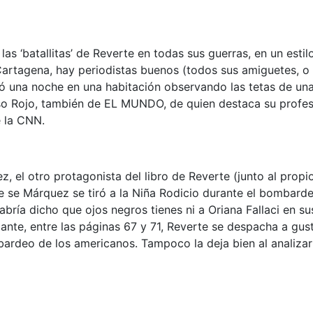
las ‘batallitas’ de Reverte en todas sus guerras, en un esti
de Cartagena, hay periodistas buenos (todos sus amiguetes,
una noche en una habitación observando las tetas de una
o Rojo, también de EL MUNDO, de quien destaca su profesio
e la CNN.
 el otro protagonista del libro de Reverte (junto al propio
e se Márquez se tiró a la Niña Rodicio durante el bombard
ría dicho que ojos negros tienes ni a Oriana Fallaci en s
ante, entre las páginas 67 y 71, Reverte se despacha a gust
eo de los americanos. Tampoco la deja bien al analizar s