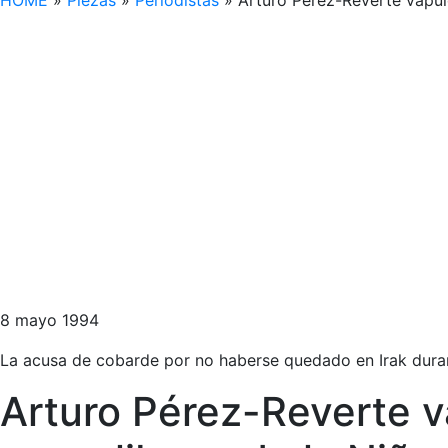
HOME
»
Piezas
»
Periodistas
»
Arturo Pérez-Reverte vapule
8 mayo 1994
La acusa de cobarde por no haberse quedado en Irak duran
Arturo Pérez-Reverte v