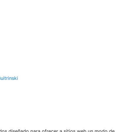
uitrinski
ados diseñado para ofrecer a sitios web un modo de