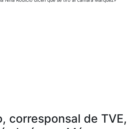
 la Niña Rodicio dicen que se tiró al cámara Márquez»
o, corresponsal de TVE,