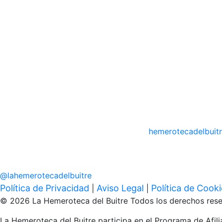
hemerotecadelbuit
@
lahemerotecadelbuitre
Política de Privacidad
Aviso Legal
Política de Cook
|
|
© 2026 La Hemeroteca del Buitre Todos los derechos rese
La Hemeroteca del Buitre participa en el Programa de Afi