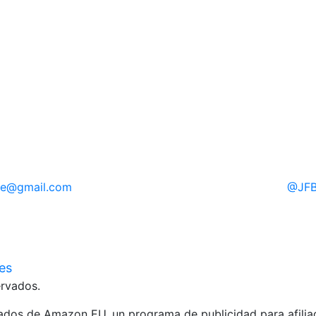
re
@gmail.com
@
JFB
ies
rvados.
liados de Amazon EU, un programa de publicidad para afili