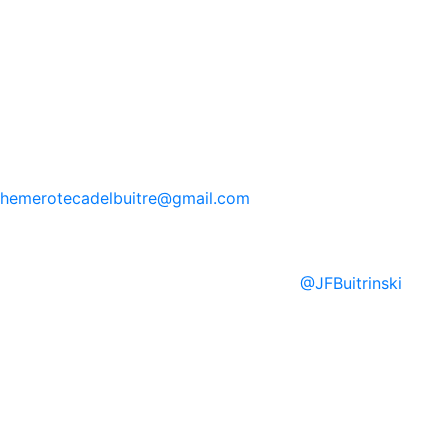
hemerotecadelbuitre
@gmail.com
@
JFBuitrinski