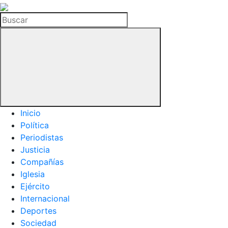
La
Hemeroteca
Buscar
del
Buitre
Inicio
Política
Periodistas
Justicia
Compañías
Iglesia
Ejército
Internacional
Deportes
Sociedad