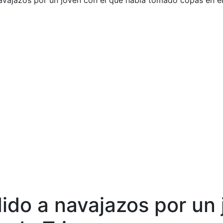
avajazos por un joven con el que había tomado copas en el
ido a navajazos por un 