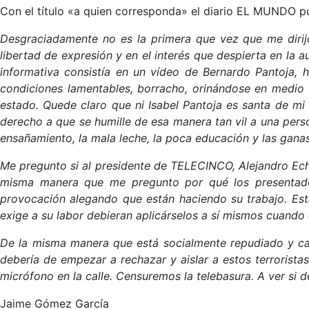
Con el título «a quien corresponda» el diario EL MUNDO pu
Desgraciadamente no es la primera que vez que me dirij
libertad de expresión y en el interés que despierta en la a
informativa consistía en un vídeo de Bernardo Pantoja, h
condiciones lamentables, borracho, orinándose en medio
estado.
Quede claro que ni Isabel Pantoja es santa de m
derecho a que se humille de esa manera tan vil a una per
ensañamiento, la mala leche, la poca educación y las ganas
Me pregunto si al presidente de TELECINCO, Alejandro Echev
misma manera que me pregunto por qué los presentador
provocación alegando que están haciendo su trabajo.
Est
exige a su labor debieran aplicárselos a sí mismos cuando 
De la misma manera que está socialmente repudiado y cas
debería de empezar a rechazar y aislar a estos terrorista
micrófono en la calle. Censuremos la telebasura. A ver si 
Jaime Gómez García