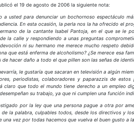
blicó el 19 de agosto de 2006 la siguiente nota:
o a usted para denunciar un bochornoso espectáculo más
udiencia.
En esta ocasión, la perla nos la ha ofrecido el 
ermano de la cantante Isabel Pantoja, en el que se le po
 de la calle y respondiendo a unas preguntas comprometi
i devoción ni su hermano me merece mucho respeto debido 
sona que está enferma de alcoholismo? ¿Se merece esa fami
 de hacer daño a todo el que pillen son las señas de ident
arría, le gustaría que sacaran en televisión a algún miemb
es, periodistas, colaboradores y paparazzis de estos 
á claro que todo el mundo tiene derecho a un empleo di
desempeñan su trabajo, ya que ni cumplen una función indis
tigado por la ley que una persona pague a otra por amen
s de la palabra, culpables todos, desde los directivos y 
de una vez por todas hacemos que vuelva el buen gusto a la 