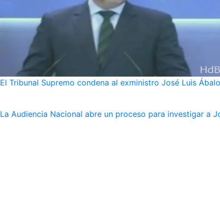
El Tribunal Supremo condena al exministro José Luis Ábalo
La Audiencia Nacional abre un proceso para investigar a J