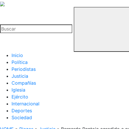
La
Hemeroteca
Buscar
del
Buitre
Inicio
Política
Periodistas
Justicia
Compañías
Iglesia
Ejército
Internacional
Deportes
Sociedad