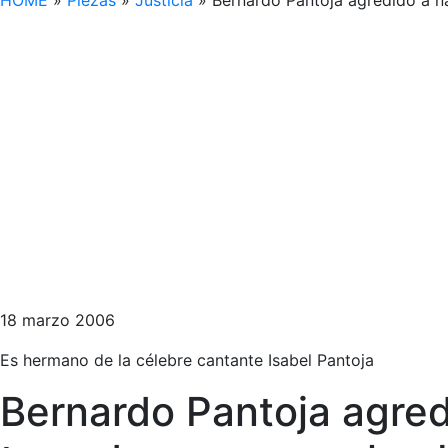
HOME
»
Piezas
»
Justicia
»
Bernardo Pantoja agredido a n
18 marzo 2006
Es hermano de la célebre cantante Isabel Pantoja
Bernardo Pantoja agred