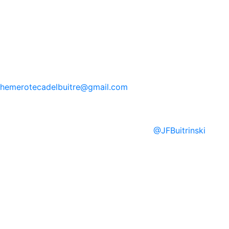
hemerotecadelbuitre
@gmail.com
@
JFBuitrinski