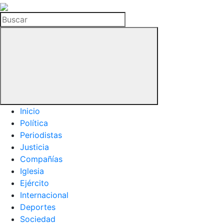
La
Hemeroteca
Buscar
del
Buitre
Inicio
Política
Periodistas
Justicia
Compañías
Iglesia
Ejército
Internacional
Deportes
Sociedad