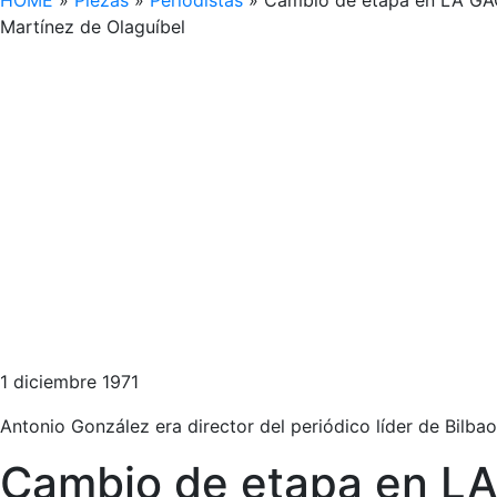
HOME
»
Piezas
»
Periodistas
»
Cambio de etapa en LA GAC
Martínez de Olaguíbel
1 diciembre 1971
Antonio González era director del periódico líder de Bilba
Cambio de etapa en L