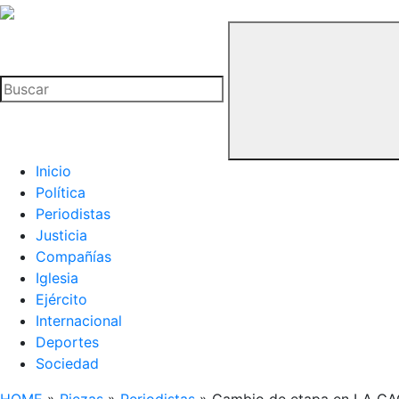
La
Hemeroteca
Buscar
del
Buitre
Inicio
Política
Periodistas
Justicia
Compañías
Iglesia
Ejército
Internacional
Deportes
Sociedad