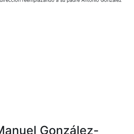
irección reemplazando a su padre Antonio González
Manuel González-