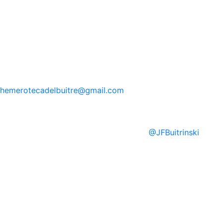
hemerotecadelbuitre
@gmail.com
@
JFBuitrinski