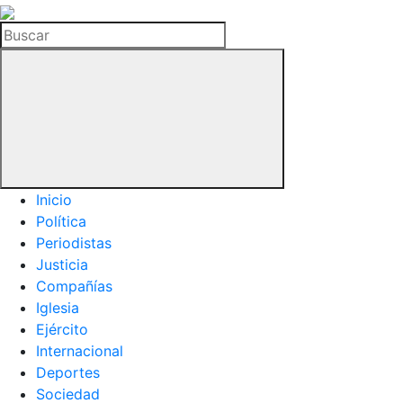
La
Hemeroteca
Buscar
del
Buitre
Inicio
Política
Periodistas
Justicia
Compañías
Iglesia
Ejército
Internacional
Deportes
Sociedad