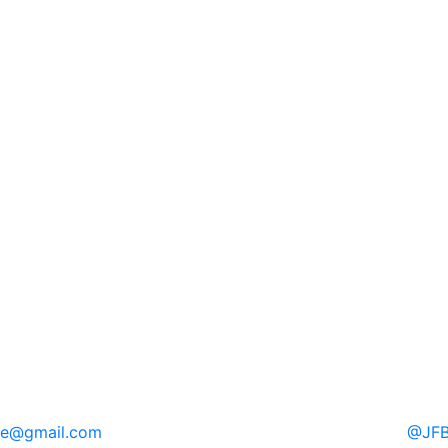
re
@gmail.com
@
JFB