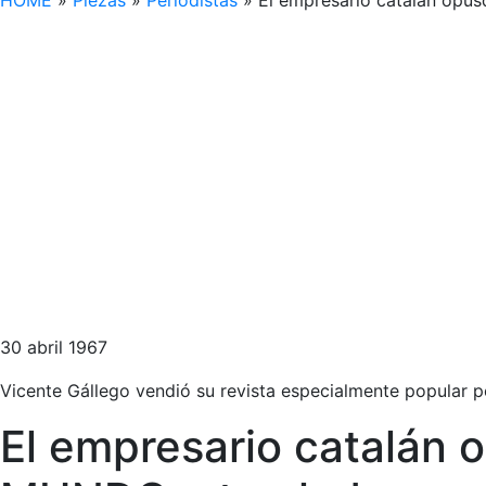
HOME
»
Piezas
»
Periodistas
»
El empresario catalán opus
30 abril 1967
Vicente Gállego vendió su revista especialmente popular po
El empresario catalán 