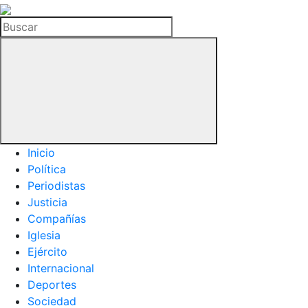
La
Hemeroteca
Buscar
del
Buitre
Inicio
Política
Periodistas
Justicia
Compañías
Iglesia
Ejército
Internacional
Deportes
Sociedad