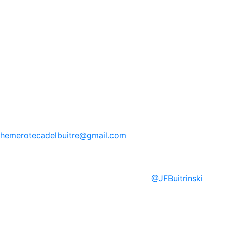
hemerotecadelbuitre
@gmail.com
@
JFBuitrinski