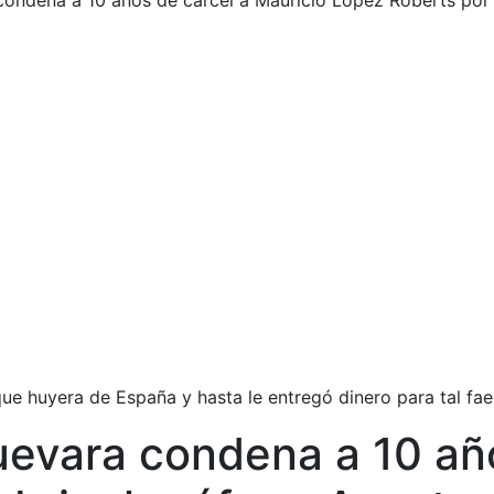
condena a 10 años de cárcel a Mauricio López Roberts por 
ue huyera de España y hasta le entregó dinero para tal fa
Guevara condena a 10 añ