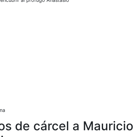
encubrir al prófugo Anastasio
ena
os de cárcel a Mauricio