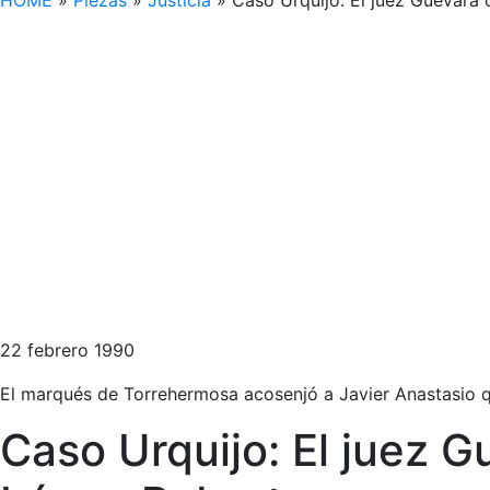
HOME
»
Piezas
»
Justicia
»
Caso Urquijo: El juez Guevara 
22 febrero 1990
El marqués de Torrehermosa acosenjó a Javier Anastasio q
Caso Urquijo: El juez 