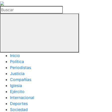
La
Hemeroteca
Buscar
del
Buitre
Inicio
Política
Periodistas
Justicia
Compañías
Iglesia
Ejército
Internacional
Deportes
Sociedad