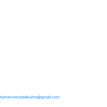
hemerotecadelbuitre
@gmail.com