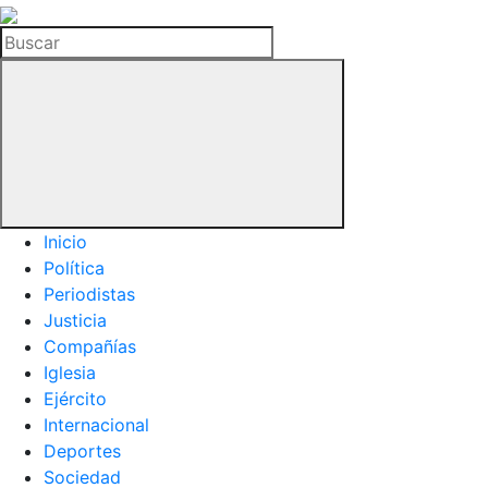
La
Hemeroteca
Buscar
del
Buitre
Inicio
Política
Periodistas
Justicia
Compañías
Iglesia
Ejército
Internacional
Deportes
Sociedad