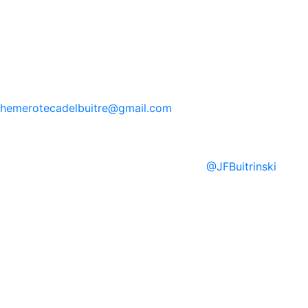
hemerotecadelbuitre
@gmail.com
@
JFBuitrinski