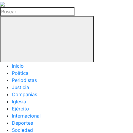
La
Hemeroteca
Buscar
del
Buitre
Inicio
Política
Periodistas
Justicia
Compañías
Iglesia
Ejército
Internacional
Deportes
Sociedad