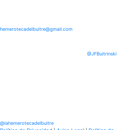
hemerotecadelbuitre
@gmail.com
@
JFBuitrinski
@
lahemerotecadelbuitre