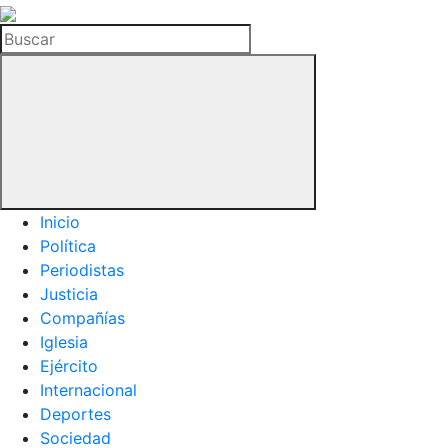
La
Hemeroteca
Buscar
del
Buitre
Inicio
Política
Periodistas
Justicia
Compañías
Iglesia
Ejército
Internacional
Deportes
Sociedad