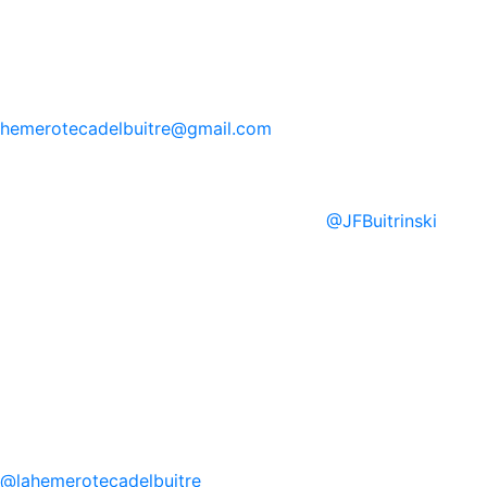
hemerotecadelbuitre
@gmail.com
@
JFBuitrinski
@
lahemerotecadelbuitre