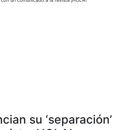
s' con un comunicado a la revista ¡HOLA!
ncian su ‘separación’