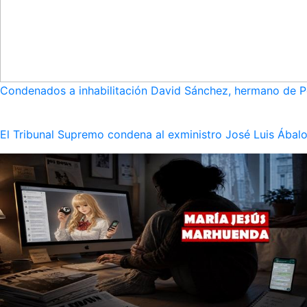
Condenados a inhabilitación David Sánchez, hermano de Pe
El Tribunal Supremo condena al exministro José Luis Ábalo