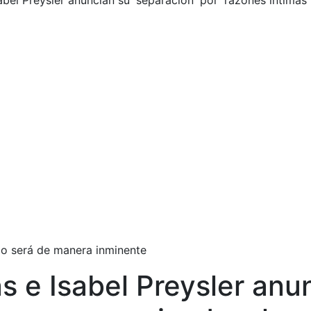
Isabel Preysler anuncian su 'separación' por 'razones íntima
 lo será de manera inminente
as e Isabel Preysler anu