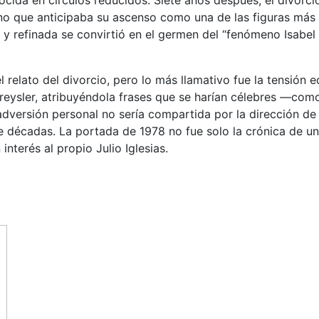
onocida en círculos reducidos. Siete años después, el divo
ino que anticipaba su ascenso como una de las figuras más i
 y refinada se convirtió en el germen del “fenómeno Isabel
relato del divorcio, pero lo más llamativo fue la tensión ed
reysler, atribuyéndola frases que se harían célebres —como
ersión personal no sería compartida por la dirección de la
 décadas. La portada de 1978 no fue solo la crónica de un 
 interés al propio Julio Iglesias.