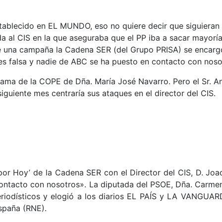
tablecido en EL MUNDO, eso no quiere decir que siguieran 
a al CIS en la que aseguraba que el PP iba a sacar mayoría
nte una campaña la Cadena SER (del Grupo PRISA) se encar
es falsa y nadie de ABC se ha puesto en contacto con nosot
ama de la COPE de Dña. María José Navarro. Pero el Sr. An
guiente mes centraría sus ataques en el director del CIS.
or Hoy’ de la Cadena SER con el Director del CIS, D. Joa
contacto con nosotros». La diputada del PSOE, Dña. Carme
riodísticos y elogió a los diarios EL PAÍS y LA VANGUARDI
spaña (RNE).