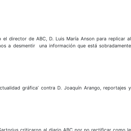
l director de ABC, D. Luis María Anson para replicar al
vamos a desmentir una información que está sobradamente
ualidad gráfica’ contra D. Joaquín Arango, reportajes 
artorius criticaron al diario ABC por no rectificar como le