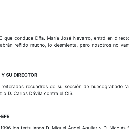
que conduce Dña. María José Navarro, entró en directo e
en habrán reñido mucho, lo desmienta, pero nosotros no 
 Y SU DIRECTOR
reiterados recuadros de su sección de huecograbado ‘act
 o D. Carlos Dávila contra el CIS.
-EFE
1996 los tertulianos D. Miguel Ángel Aguilar y D. Nicolás S