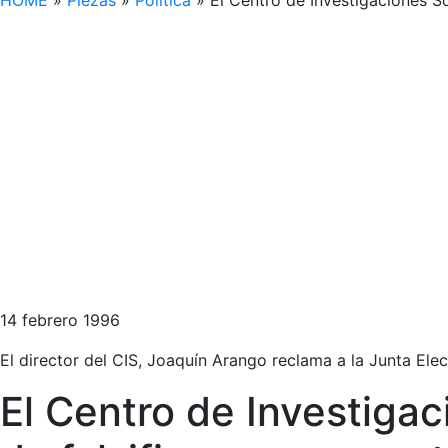
HOME
»
Piezas
»
Política
»
El Centro de Investigaciones So
14 febrero 1996
El director del CIS, Joaquín Arango reclama a la Junta Ele
El Centro de Investigac